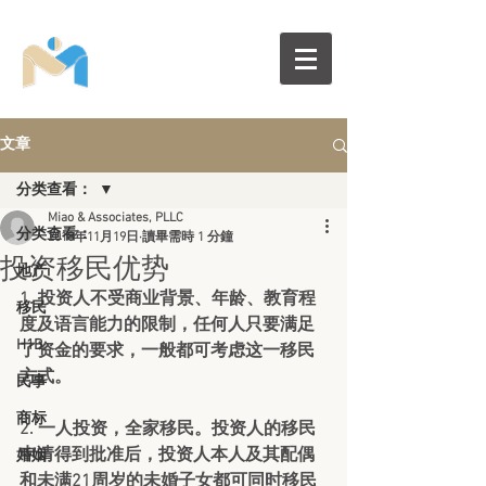
文章
分类查看：
Miao & Associates, PLLC
分类查看：
2018年11月19日
讀畢需時 1 分鐘
投资移民优势
地产
1. 投资人不受商业背景、年龄、教育程
移民
度及语言能力的限制，任何人只要满足
H1B
了资金的要求，一般都可考虑这一移民
方式。
民事
商标
2. 一人投资，全家移民。投资人的移民
申请得到批准后，投资人本人及其配偶
婚姻
和未满21周岁的未婚子女都可同时移民