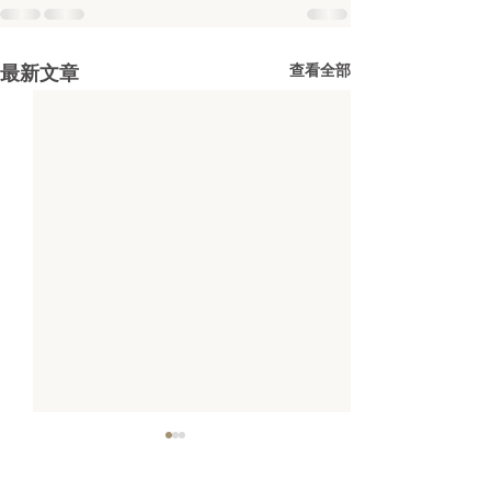
查看全部
最新文章
纽约资深律师针对EB-5最新
如何降低EB-5
趋势系列讲解