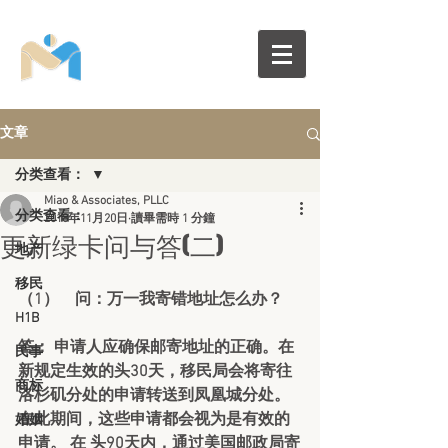
文章
分类查看：
Miao & Associates, PLLC
分类查看：
2018年11月20日
讀畢需時 1 分鐘
更新绿卡问与答(二)
地产
移民
（1）    问：万一我寄错地址怎么办？
H1B
答： 申请人应确保邮寄地址的正确。在
民事
新规定生效的头30天，移民局会将寄往
商标
洛杉矶分处的申请转送到凤凰城分处。
在此期间，这些申请都会视为是有效的
婚姻
申请。 在 头90天内，通过美国邮政局寄