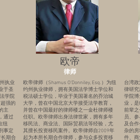
欧帝
律师
纽约州执业
欧帝律师（Shamus O'Donniley, Esq.）为纽
台湾政
业于圣
约州执业律师，拥有美国法学博士学位和
律研究
是法学院
税法硕士学位，毕业于美国著名的乔治城
学院博
具有超强的
大学，曾在中国北京大学接受法学教育，
业，是
的主
并曾在中国最好的律师楼之一金杜律师楼
前辈之
，通过
任职。欧帝律师出身法律世家，拥有多年
员、参
在纽
移民法、商业法、国际贸易法等经验，尤
及合作
刑事定
其擅长投资移民案件。欧帝律师自2009年
杂的房
所长期合
起为本所长期合作律师，参与众多投资移
件、商