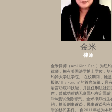
金米
律师
金米律师（Ami King, Esq.）为
律师，拥有美国法学博士学位，毕
约翰大学法学院。 在校期间，她
报纸“The Forum”的首席编辑，
语言功底和技能，并担任刑法社团
席，曾成功帮助无辜罪犯在定罪后
DNA测试免除罪刑。金米律师出生
约，擅长刑事诉讼，民事诉讼和有
罪的移民案件。 自2011年起为本