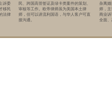
上诉委
民、跨国高管签证及绿卡类案件的策划、
杂离婚
才移民
审核等工作。欧帝律师虽为美国本土律
师，主
的法律
师，但可以讲流利国语，与华人客户可直
商业诉
接沟通。
全面、
返回顶部
©2019 by 美达律师事务所
电话：718-888-7786 | 718-865-8966
​邮箱：
xinmiao@miaolaw.com
地址：136-20 38th Avenue, Suite 10H, Flushing, NY 11354
99 Park Ave, Suite 830, New York, NY 10016