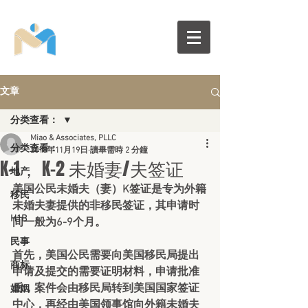
文章
分类查看：
Miao & Associates, PLLC
分类查看：
2018年11月19日
讀畢需時 2 分鐘
K-1， K-2 未婚妻/夫签证
地产
美国公民未婚夫（妻）K签证是专为外籍
移民
未婚夫妻提供的非移民签证，其申请时
H1B
间一般为6-9个月。
民事
首先，美国公民需要向美国移民局提出 
商标
申请及提交的需要证明材料，申请批准
后，案件会由移民局转到美国国家签证
婚姻
中心，再经由美国领事馆向外籍未婚夫